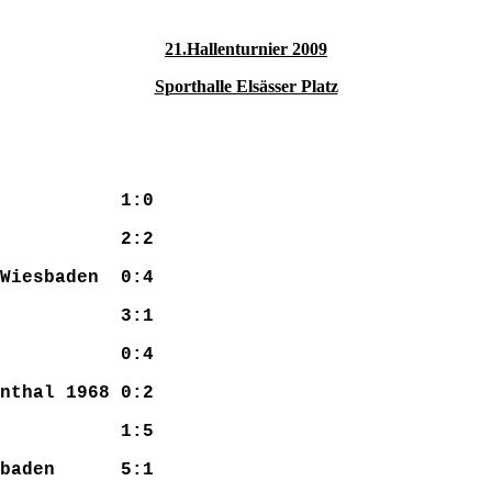
21.Hallenturnier 2009
Sporthalle Elsässer Platz
iesbaden 1:0
hal 1968 2:2
 Wiesbaden 0:4
esbaden 3:1
uenstein 0:4
nthal 1968 0:2
sbaden 1:5
Wiesbaden 5:1