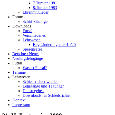
7.Turnier 1981
8.Turnier 1983
Ehrenmitglieder
Forum
Schiri-Sitzungen
Downloads
Futsal
Verschiedenes
Lehrwesen
Regeländerungen 2019/20
Spesensätze
Berichte / Neues
Neulingslehrgänge
Futsal
Was ist Futsal?
Termine
Lehrwesen
Schiedsrichter werden
Lehrgänge und Tagungen
Hausregeltest
Downloads für Schiedsrichter
Kontakt
Impressum