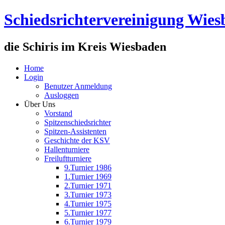
Schiedsrichtervereinigung Wie
die Schiris im Kreis Wiesbaden
Home
Login
Benutzer Anmeldung
Ausloggen
Über Uns
Vorstand
Spitzenschiedsrichter
Spitzen-Assistenten
Geschichte der KSV
Hallenturniere
Freiluftturniere
9.Turnier 1986
1.Turnier 1969
2.Turnier 1971
3.Turnier 1973
4.Turnier 1975
5.Turnier 1977
6.Turnier 1979