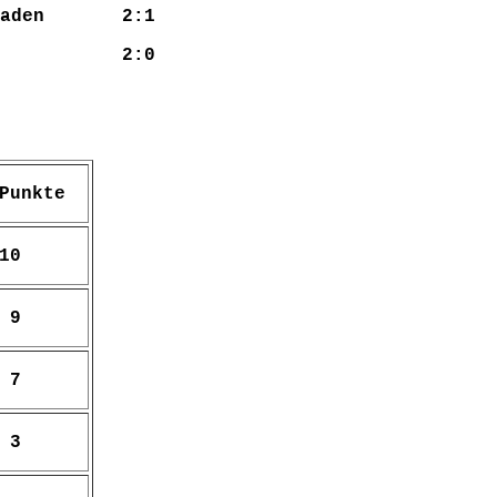
Wiesbaden 2:1
stein 2:0
Punkte
10
9
7
3