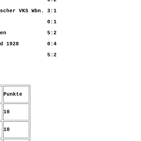
scher VKS Wbn. 3:1
-Kostheim 0:1
4 Wiesbaden 5:2
 Naurod 1928 0:4
Amöneburg 5:2
Punkte
10
10