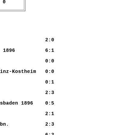
0
 Wiesbaden 2:0
esbaden 1896 6:1
aurod 1928 0:0
Mainz-Kostheim 0:0
urod 1928 0:1
Amöneburg 2:3
t Wiesbaden 1896 0:5
öneburg 2:1
er VKS Wbn. 2:3
iesbaden 6:2